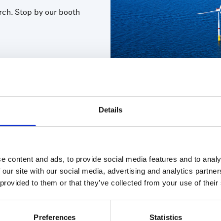
rch. Stop by our booth
Details
e content and ads, to provide social media features and to analy
 our site with our social media, advertising and analytics partn
 provided to them or that they’ve collected from your use of their
ones
Soporte e Insights
B
nvestigación marinas
Centro de soporte
L
Preferences
Statistics