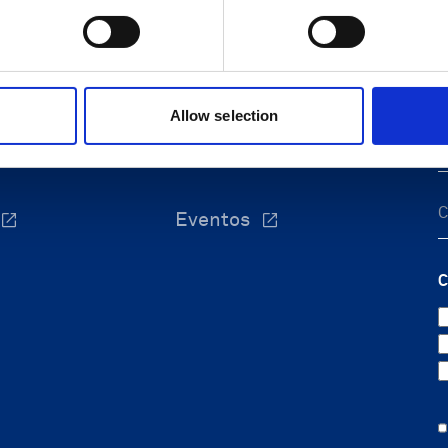
marina
Soporte oceanográfico
 y energía
Soporte de navegación
F
s marinas
Enviar solicitud de soporte
costera
Centro de conocimiento
Allow selection
arinos
Eventos
C