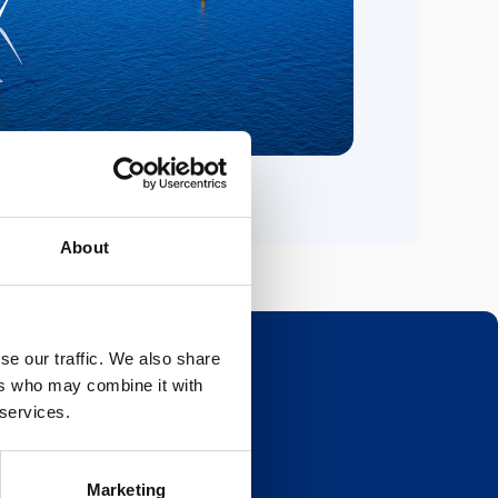
About
se our traffic. We also share
ers who may combine it with
 services.
oletín
eave this field blank
Marketing