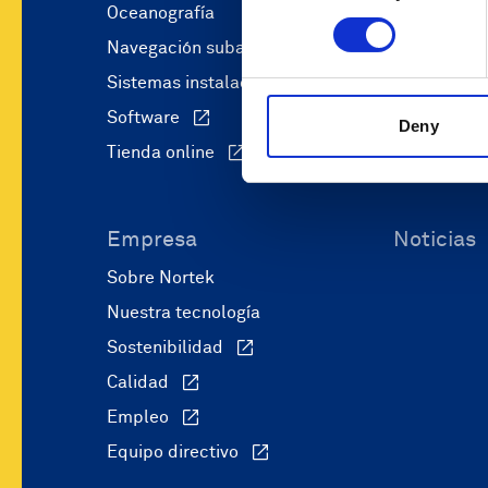
Oceanografía
Autonomía 
Navegación subacuática
Operaciones
Sistemas instalados en buques
Operacione
Software
Ingeniería 
Deny
Tienda online
Recursos m
Empresa
Noticias
Sobre Nortek
Nuestra tecnología
Sostenibilidad
Calidad
Empleo
Equipo directivo