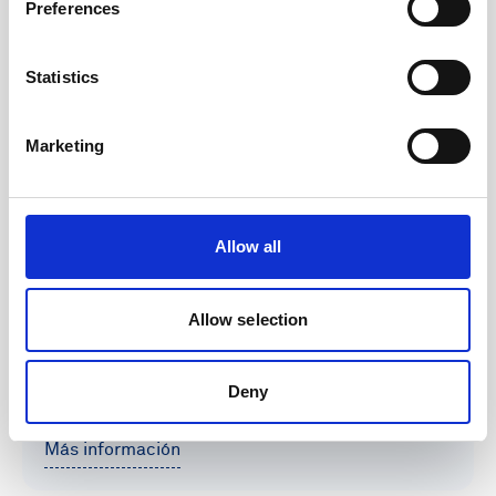
Preferences
Statistics
Marketing
Operaciones y energía
Allow all
El conocimiento de las condiciones
meteoceánicas es fundamental para garantizar la
Allow selection
seguridad y la eficiencia del personal que trabaja
en alta mar en proyectos que van desde estudios
de viabilidad hasta el tendido de cables.
Deny
Más información