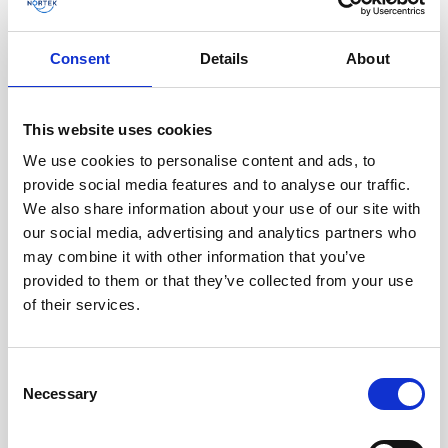
Consent
Details
About
This website uses cookies
We use cookies to personalise content and ads, to
provide social media features and to analyse our traffic.
Defensa y seguridad
We also share information about your use of our site with
our social media, advertising and analytics partners who
Los sensores DVL de Nortek, en los que confían
may combine it with other information that you’ve
los principales contratistas de defensa, permiten
provided to them or that they’ve collected from your use
una navegación submarina precisa para vehículos
of their services.
submarinos autónomos (AUV), vehículos operados
remotamente (ROV), vehículos de superficie no
tripulados (USV) y sistemas de buceo en misiones
Consent
críticas.
Necessary
Selection
Más información