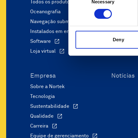
Necessary
Selection
Todos os produtos
Ciência e p
Oceanografia
Autonomia 
Navegação submarina
Defesa e s
Instalados em embarcações
Operações 
Deny
Software
Engenharia 
Loja virtual
Recursos m
Empresa
Notícias
Sobre a Nortek
Tecnologia
Sustentabilidade
Qualidade
Carreira
Equipe de gerenciamento