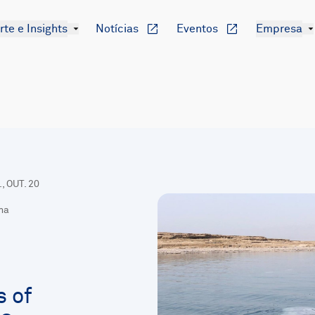
te e Insights
Notícias
Eventos
Empresa
., OUT. 20
ma
s of