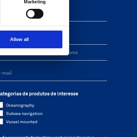
Marketing
eave this field blank
reeform Check
Allow all
ategorias de produtos de interesse
Oceanography
Subsea navigation
Vessel mounted