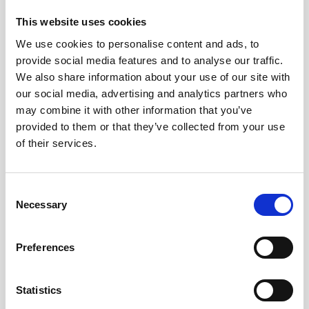
This website uses cookies
We use cookies to personalise content and ads, to
Oceanographic data of extraordinary quality made
provide social media features and to analyse our traffic.
possible by integration of Alseamar underwater glider
We also share information about your use of our site with
and Nortek ADCP
our social media, advertising and analytics partners who
may combine it with other information that you’ve
Ler mais
provided to them or that they’ve collected from your use
of their services.
Consent
Necessary
Selection
Preferences
Statistics