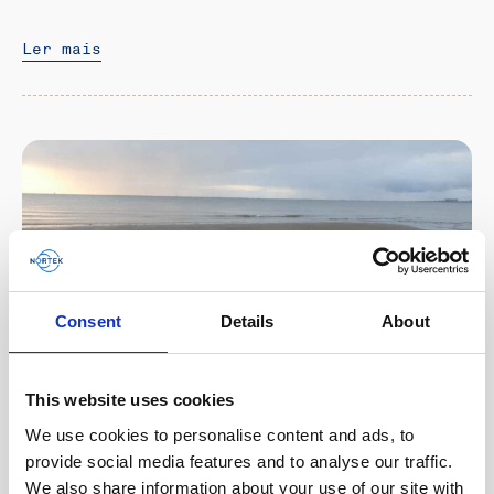
Ler mais
Consent
Details
About
This website uses cookies
Observing flow patterns with the Eco ADCP to
We use cookies to personalise content and ads, to
understand the formation of sandy coastal features
provide social media features and to analyse our traffic.
We also share information about your use of our site with