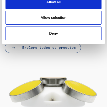
Allow all
Ler mais
Allow selection
Explorar produtos
Deny
Explore todos os produtos