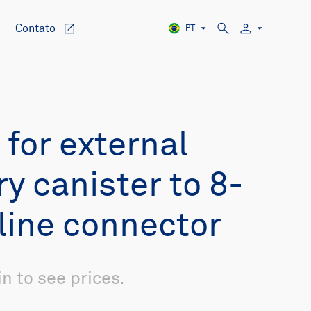
Contato
PT
 for external
ry canister to 8-
nline connector
in to see prices.