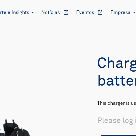
te e Insights
Notícias
Eventos
Empresa
Charg
batte
This charger is u
Please log 