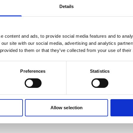
Details
User stories
Using ADCPs for world-class
wave and ice research in the
e content and ads, to provide social media features and to analy
 our site with our social media, advertising and analytics partn
Arctic
 provided to them or that they’ve collected from your use of their
En savoir plus
Preferences
Statistics
Allow selection
s