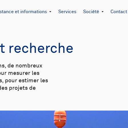
stance et informations
Services
Société
Contact
t recherche
ns, de nombreux
our mesurer les
s, pour estimer les
des projets de