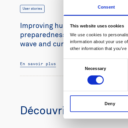
Consent
User stories
Improving hurricane
This website uses cookies
preparedness in Colombia with
We use cookies to personalis
information about your use of
wave and current data
other information that you’ve
Consent
En savoir plus
Necessary
Selection
Deny
Découvrir les produit