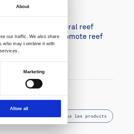
About
User stories
Building floating coral reef
communities to promote reef
se our traffic. We also share
ers who may combine it with
conservation
 services.
En savoir plus
Marketing
Allow all
Découvrir tous les produits