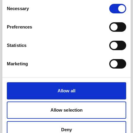
Consent
Necessary
Selection
Bouées océanographiques Zéphyr pour surveiller
l’impact des travaux en temps réel
Preferences
Tout travail en mer est susceptible d’impacter
l’écosystème environnant. Pour minimiser les
Statistics
risques, la bouée Zéphyr équipée d’un Aquadopp
Profileur…
Marketing
User stories
6 minutes
Allow all
Allow selection
Deny